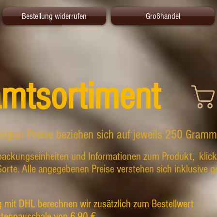
Bestellung widerrufen
Großhandel
mtsortiment
eigten Preise beziehen sich auf jeweils 250 Gramm
rpackungseinheiten und Informationen zum Produkt,
klic
orte. Alle angegebenen Preise verstehen sich inklusive g
g mit DHL berechnen wir zusätzlich
zum Bestellwert
stenpauschale von 6,90 €