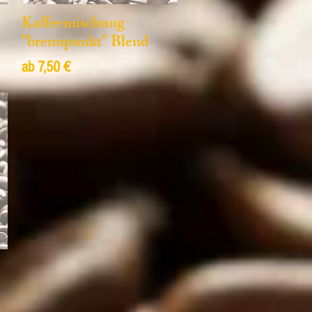
Kaffeemischung
"brennpunkt" Blend
Sale-Preis
ab
7,50 €