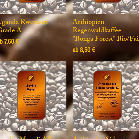
Uganda Rwenzori
Aethiopien
Grade A
Regenwaldkaffee
"Bonga Forest" Bio/Fai
ale-Preis
ab
7,60 €
Sale-Preis
ab
8,50 €