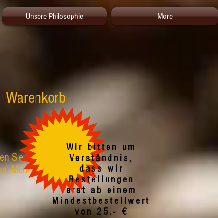
Unsere Philosophie
More
Warenkorb
Wir bitten um
ken Sie auf die
Verständnis,
es. Mehrwertsteuer.
dass wir
Bestellungen
erst ab einem
Mindestbestellwert
von 25.- €