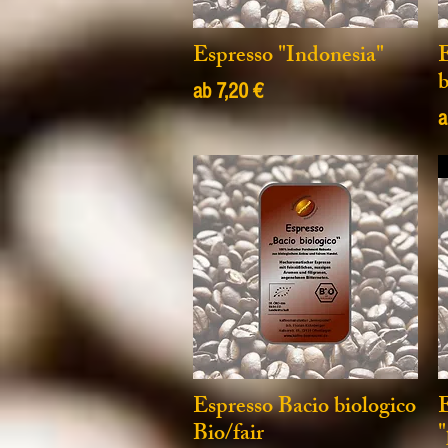
Espresso "Indonesia"
E
b
Sale-Preis
ab
7,20 €
S
Espresso Bacio biologico
E
Bio/fair
"