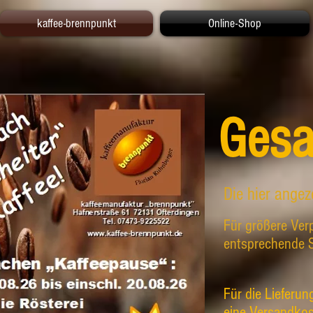
kaffee-brennpunkt
Online-Shop
Gesa
Die hier angez
Für größere Ve
entsprechende S
Für die Lieferun
eine Versandko